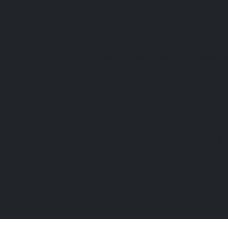
PERSONNALISEZ VOTRE COFFRET
Découvrez notre coffret de champ
Choisissez les bouteilles souhaitées 
Possibilité de mettre une bouteille 
Appelez nous au +41 79 945 06 58
Coffret une bouteille à partir de 37 