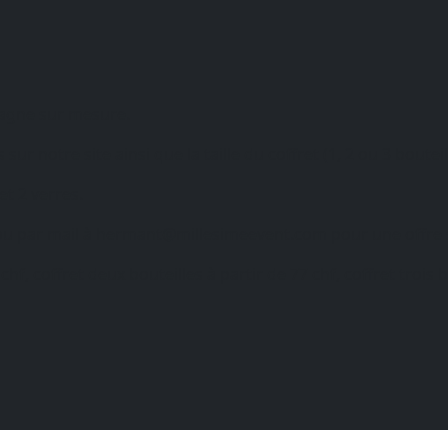
agne sur mesure.
sur notre site ainsi que la taille du coffret (1, 2 ou 3 bouteil
et 2 verres.
 ou par mail à hermant@millesimeevent.com pour une offre
chf, coffret deux bouteilles à partir de 77 chf, coffret trois b