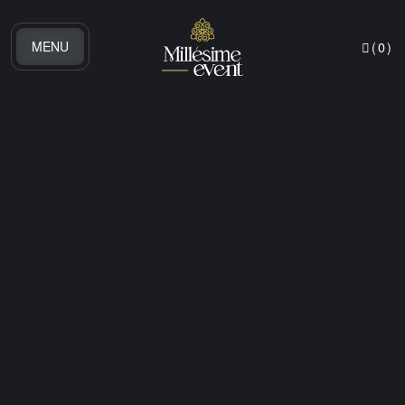
MENU
(
0
)