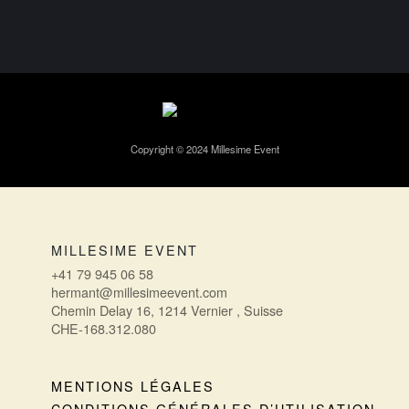
ALTERNATIVE:
Copyright © 2024 Millesime Event
MILLESIME EVENT
+41 79 945 06 58
hermant@millesimeevent.com
Chemin Delay 16, 1214 Vernier , Suisse
CHE-168.312.080
MENTIONS LÉGALES
CONDITIONS GÉNÉRALES D’UTILISATION