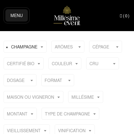
MENU
(
0
)
×
CHAMPAGNE
ARÔMES
CÉPAGE
CERTIFIÉ BIO
COULEUR
CRU
DOSAGE
FORMAT
MAISON OU VIGNERON
MILLÉSIME
MONTANT
TYPE DE CHAMPAGNE
VIEILLISSEMENT
VINIFICATION