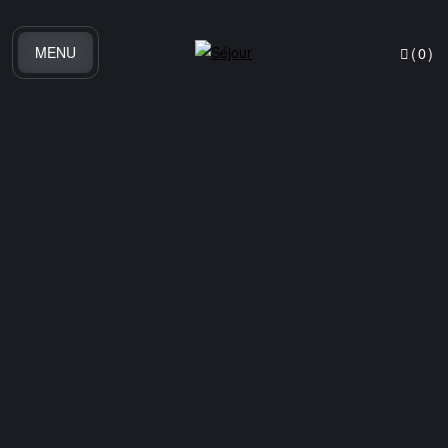
MENU
(
0
)