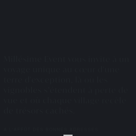
Millésime Event vous invite à un
voyage unique au cœur d'une
terre d'exception, là où les
vignobles s’étendent à perte de
vue et où chaque village recèle
de trésors cachés.
A L'AFFÛT DES BONNES ADRESSES