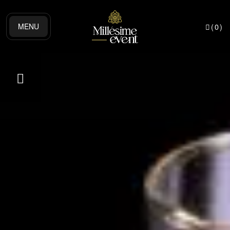
MENU
(
0
)
 BLOG