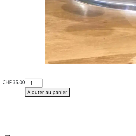
quantité
CHF
35.00
de
Ajouter au panier
Seau
à
Champagne