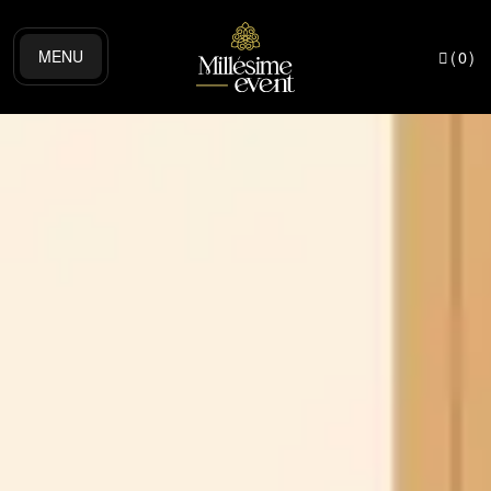
Archives
MENU
(
0
)
Team Building Champagne à Genève : l’Activité qui Fédère Vraiment