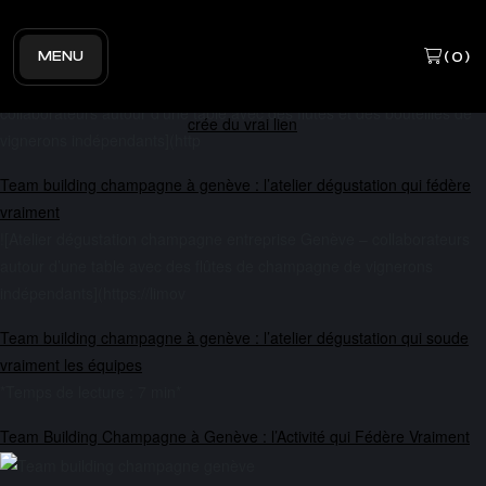
Archives
MENU
(
0
)
Team building champagne à genève : l’animation qui crée du vrai lien
![Atelier dégustation champagne en entreprise à Genève,
collaborateurs autour d’une table avec des flûtes et des bouteilles de
vignerons indépendants](http
Team building champagne à genève : l’atelier dégustation qui fédère
vraiment
![Atelier dégustation champagne entreprise Genève – collaborateurs
autour d’une table avec des flûtes de champagne de vignerons
indépendants](https://limov
Team building champagne à genève : l’atelier dégustation qui soude
vraiment les équipes
*Temps de lecture : 7 min*
Team Building Champagne à Genève : l’Activité qui Fédère Vraiment